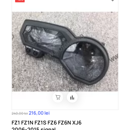
216,00 lei
240,00 lei
FZ1 FZ1N FZ1S FZ6 FZ6N XJ6
2006-2015 signal...