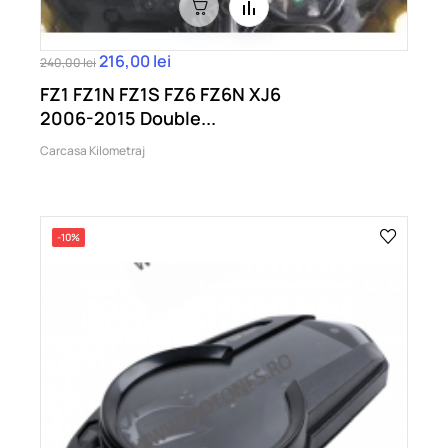
216,00 lei
240,00 lei
FZ1 FZ1N FZ1S FZ6 FZ6N XJ6
2006-2015 Double...
Carcasa Kilometraj
-10%