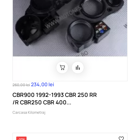
234,00 lei
260,00 lei
CBR900 1992-1993 CBR 250 RR
/R CBR250 CBR 400...
Carcasa Kilometraj
-10%