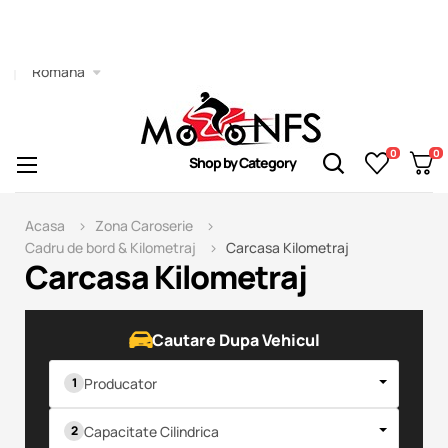
Română
0
0
Toggle
☰
Shop by Category
navigation
Acasa
Zona Caroserie
Cadru de bord & Kilometraj
Carcasa Kilometraj
Carcasa Kilometraj
Cautare Dupa Vehicul
Producator
Capacitate Cilindrica