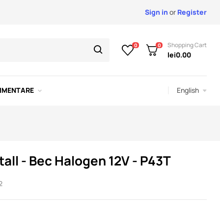
Sign in
or
Register
Shopping Cart
0
0
lei0.00
English
IMENTARE
all - Bec Halogen 12V - P43T
2