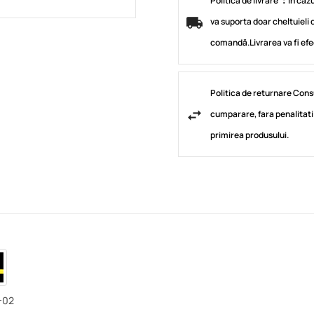
Politica de livrare ：în caz
va suporta doar cheltuieli d
comandă.Livrarea va fi ef
Politica de returnare Cons
cumparare, fara penalitati 
primirea produsului.
-02