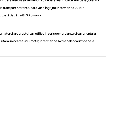
ul în care trebuie să se mențină o valoare mai mică de 200 de lei, clientul
e transport aferente, care vor fi îngrijite în termen de 20 lei /
ectuată de către GLS Romania
umatorul are dreptul sa notifice in scris comerciantului ca renunta la
si fara invocarea unui motiv, in termen de 14 zile calendaristice de la