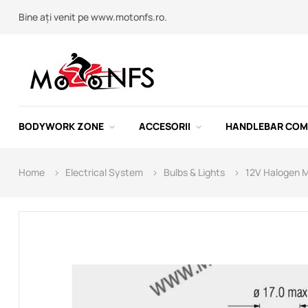
Bine ați venit pe www.motonfs.ro.
BODYWORK ZONE
ACCESORII
HANDLEBAR CO
Home
Electrical System
Bulbs & Lights
12V Halogen M