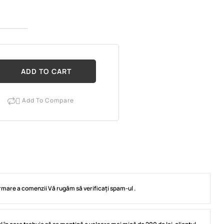
ADD TO CART
Add To Compare

irmare a comenzii Vă rugăm să verificați spam-ul .