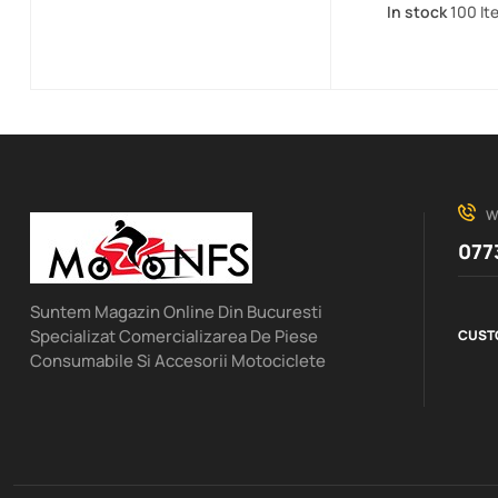
In stock
100 It
W
077
Suntem Magazin Online Din Bucuresti
Specializat Comercializarea De Piese
CUST
Consumabile Si Accesorii Motociclete