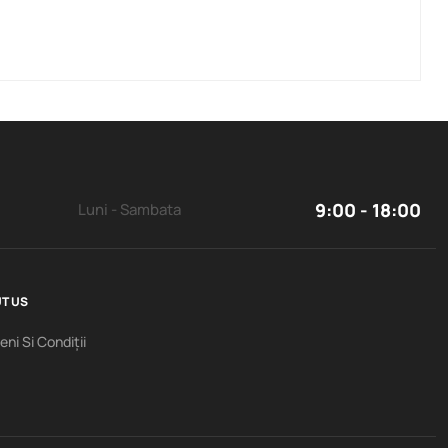
9:00 - 18:00
Luni - Sambata
T US
ni Si Condiții