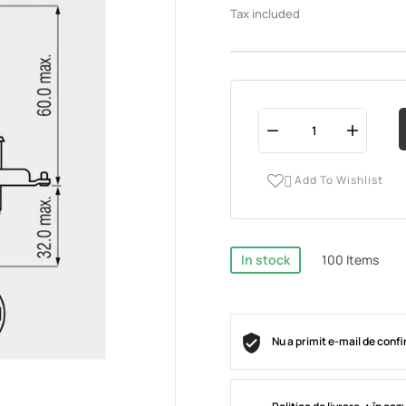
Tax included
Add To Wishlist

In stock
100 Items
Nu a primit e-mail de conf