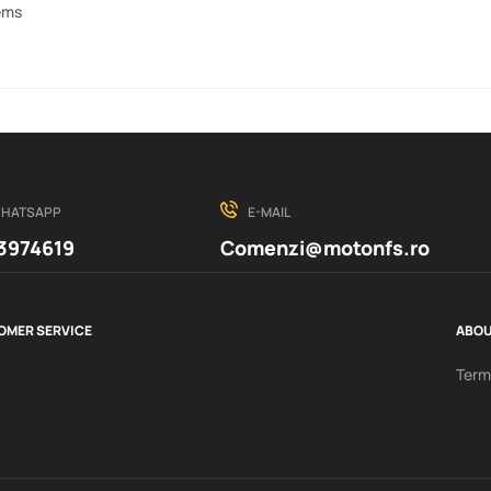
ems
HATSAPP
E-MAIL
3974619
Comenzi@motonfs.ro
OMER SERVICE
ABOU
Terme