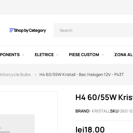
Shop by Category
MPONENTS
ELETRICE
PIESE CUSTOM
ZONA AL
otorcycle Bulbs
H4 60/55W Kristall - Bec Halogen 12V - P43T
H4 60/55W Krist
BRAND:
KRISTALL
SKU:
260-0
lei18.00