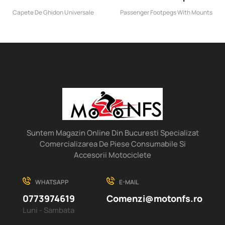
Universale Culori...
Scarite Si...
Capete De Ghidon Universale
Passenger Footpegs With Mounts
Suntem Magazin Online Din Bucuresti Specializat
Comercializarea De Piese Consumabile Si
Accesorii Motociclete
WHATSAPP
E-MAIL
0773974619
Comenzi@motonfs.ro
Luni - Sambata