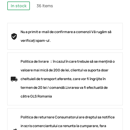
In stock
36 Items
Nu a primit e-mail de confirmare a comenzii Vă rugăm să
verificați spam-ul .
Politica de livrare ：în cazul în care trebuie să se mențină o
valoare mai mică de 200 de lei, clientul va suporta doar
cheltuieli de transport aferente, care vor fi îngrijite în
termen de 20 lei / comandă.Livrarea va fi efectuată de
către GLS Romania
Politica de returnare Consumatorul are dreptul sa notifice
in scris comerciantului ca renunta la cumparare, fara