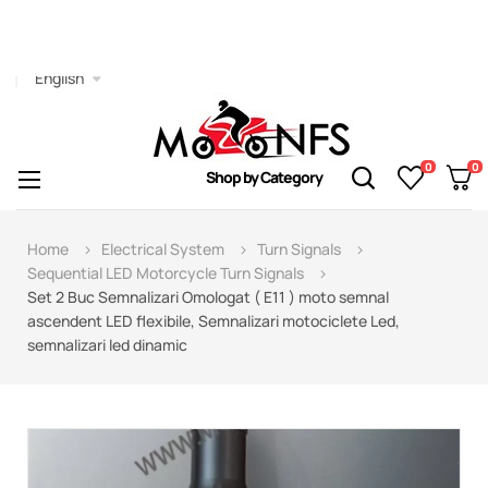
English
0
0
Toggle
☰
Shop by Category
navigation
Home
Electrical System
Turn Signals
Sequential LED Motorcycle Turn Signals
Set 2 Buc Semnalizari Omologat ( E11 ) moto semnal
ascendent LED flexibile, Semnalizari motociclete Led,
semnalizari led dinamic