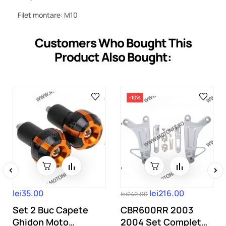
Filet montare: M10
Customers Who Bought This
Product Also Bought:
-10%
‹
›
lei35.00
lei216.00
lei240.00
Set 2 Buc Capete
CBR600RR 2003
Ghidon Moto
2004 Set Complet