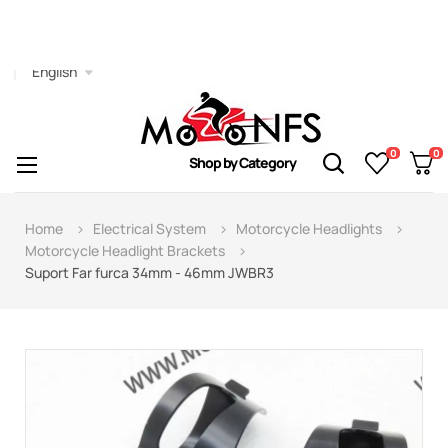
English
0
0
Toggle
☰
Shop by Category
navigation
Home
Electrical System
Motorcycle Headlights
Motorcycle Headlight Brackets
Suport Far furca 34mm - 46mm JWBR3