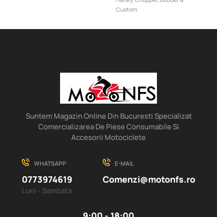
Custom
Suntem Magazin Online Din Bucuresti Specializat
Comercializarea De Piese Consumabile Si
Accesorii Motociclete
WHATSAPP
E-MAIL
0773974619
Comenzi@motonfs.ro
Luni - Sambata
9:00 - 18:00