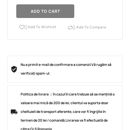
ADD TO CART
Add To Wishlist
Add To Compare


Nu a primit e-mail de confirmare a comenzii Vă rugăm să
verificați spam-ul .
Politica de livrare ：în cazul în care trebuie să se mențină o
valoare mai mică de 200 de lei, clientul va suporta doar
cheltuieli de transport aferente, care vor fi îngrijite în
termen de 20 lei / comandă.Livrarea va fi efectuată de
către GLS Romania