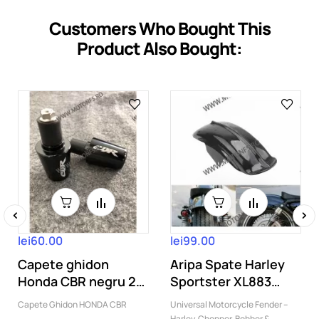
Customers Who Bought This
Product Also Bought:
‹
›
lei60.00
lei99.00
Capete ghidon
Aripa Spate Harley
Honda CBR negru 2
Sportster XL883
Bucati 5OGR
XL1200 Cafe...
Capete Ghidon HONDA CBR
Universal Motorcycle Fender –
Harley, Chopper, Bobber &